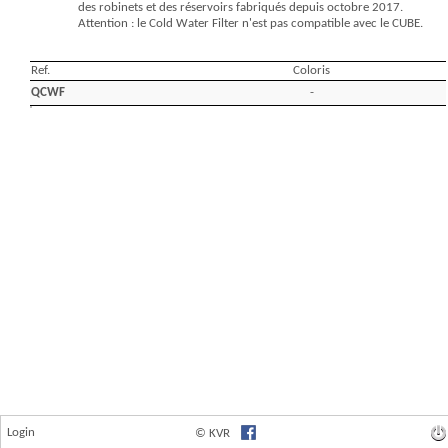
Login
© KVR