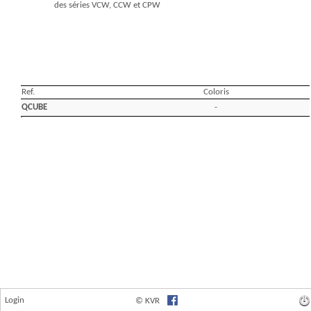
Login
© KVR