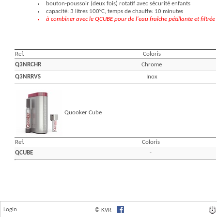
Login
© KVR