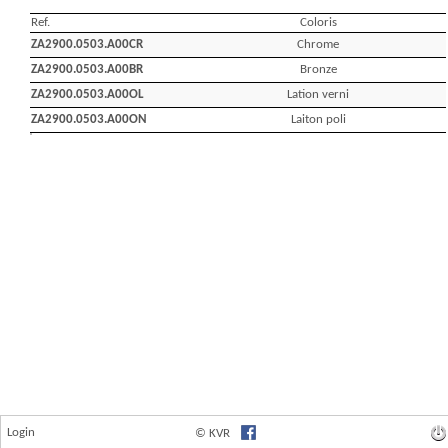
Login
© KVR