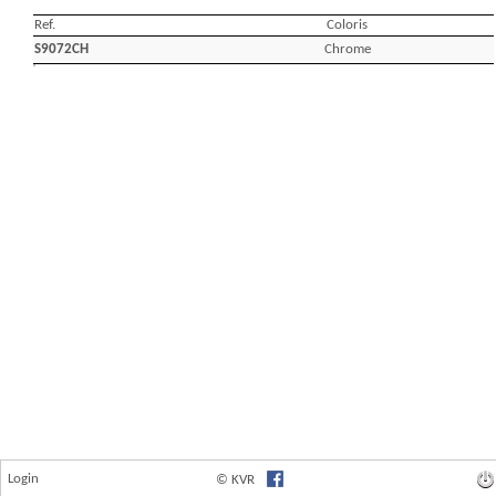
Login
© KVR