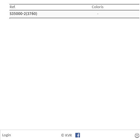
Login
© KVR