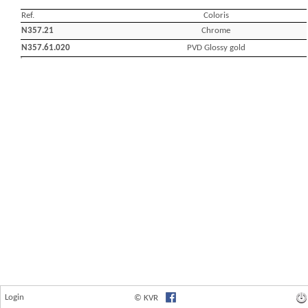
Login
© KVR