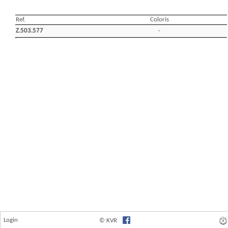
Login
© KVR