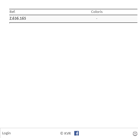
Login
© KVR