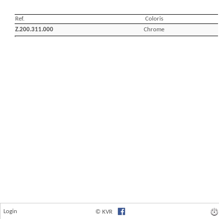
Login
© KVR