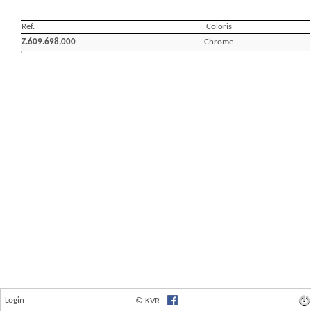
Login
© KVR