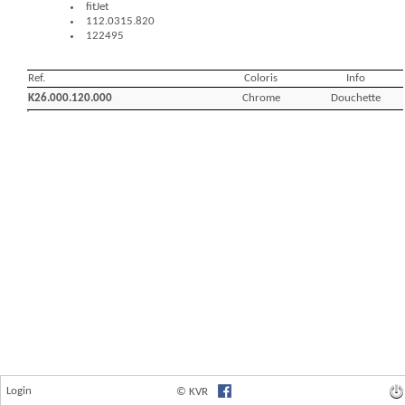
Login
© KVR