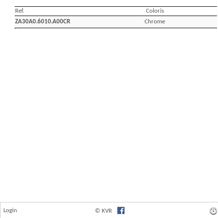
Login
© KVR