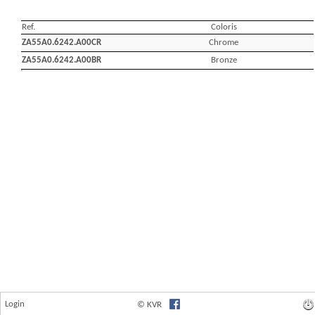
Login
© KVR