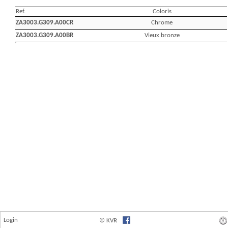
Login
© KVR