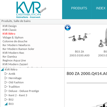
Produits,
Salle de bains
803 ZA
80
2003.0100.A00
2003.