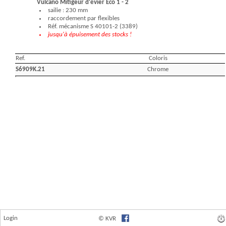
Login
© KVR