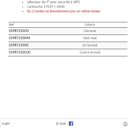
Login
© KVR