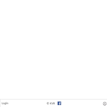
Login
© KVR