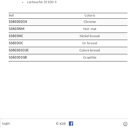
Login
© KVR