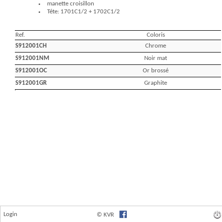
Login
© KVR