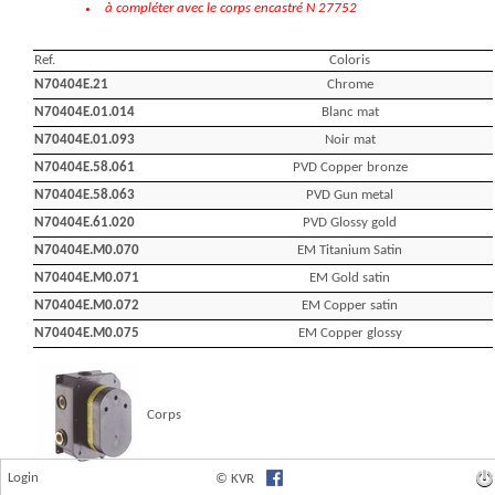
Login
© KVR