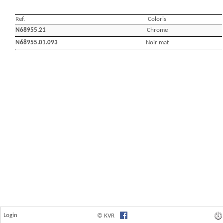
Login
© KVR