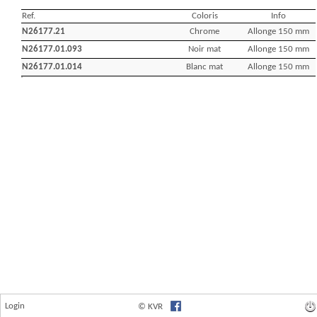
Login
© KVR