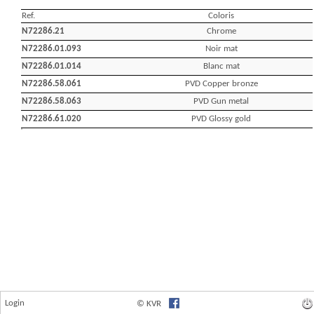
Login
© KVR