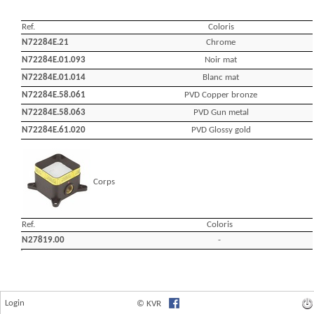
Login
© KVR