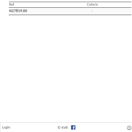
Login
© KVR