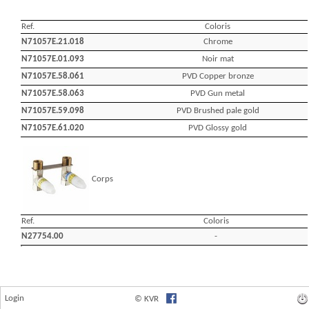
Login
© KVR