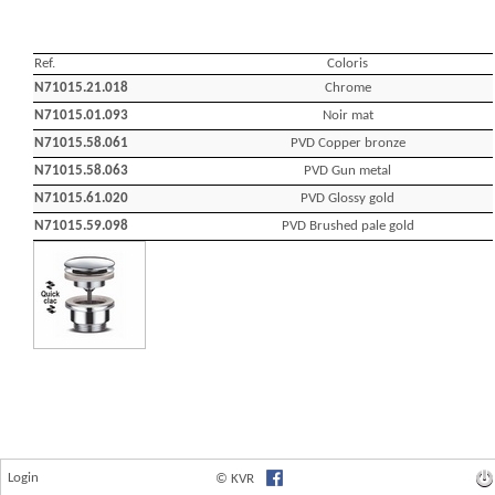
Login
© KVR