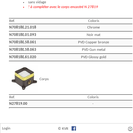
Login
© KVR