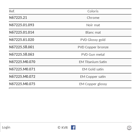
Login
© KVR