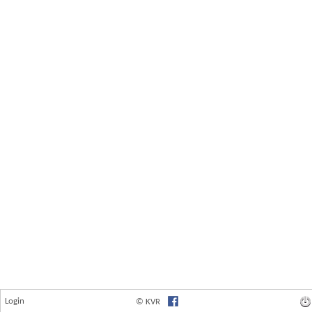
Login
© KVR