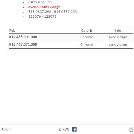
Login
© KVR