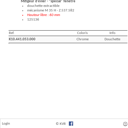
Login
© KVR