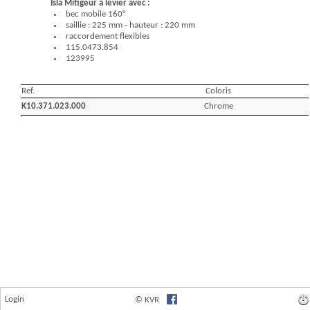
Login
© KVR