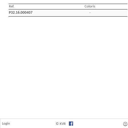
Login
© KVR