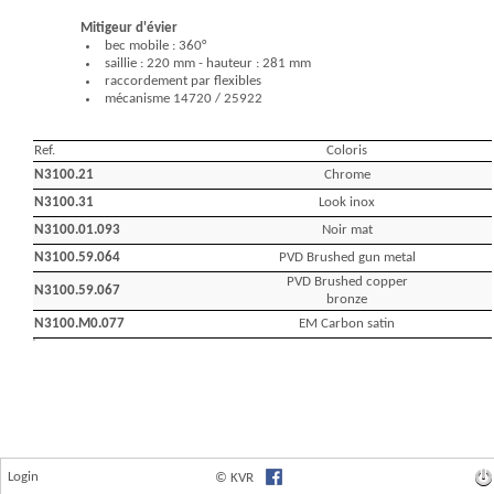
Login
© KVR