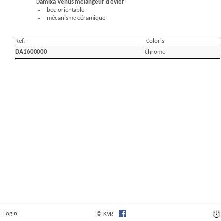
Login
© KVR