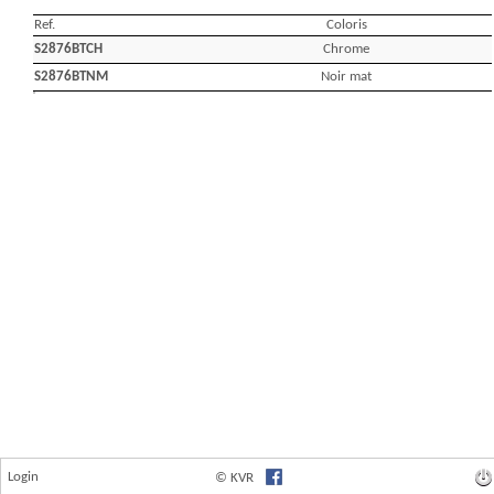
Login
© KVR