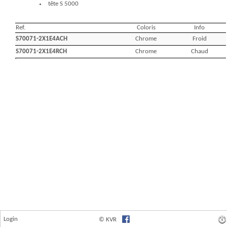
Login
© KVR