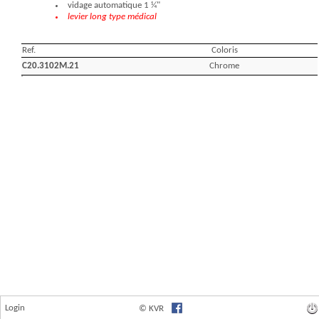
Login
© KVR