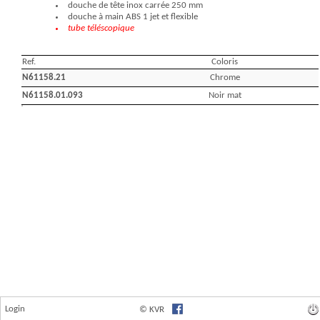
Login
© KVR